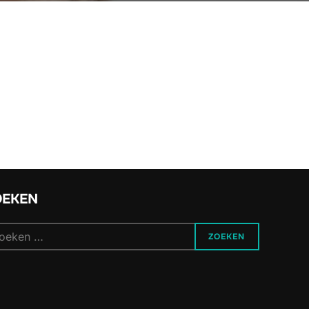
OEKEN
ek
ZOEKEN
r: