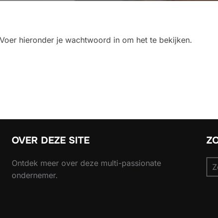
oer hieronder je wachtwoord in om het te bekijken.
OVER DEZE SITE
Z
Zo
Ontdek meer over deze multi-passionate
naa
ondernemer.